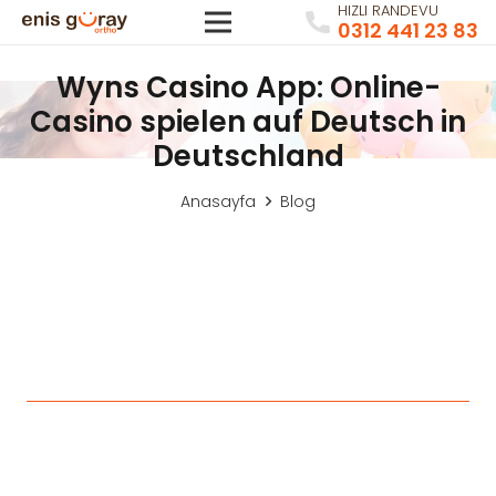
HIZLI RANDEVU
0312 441 23 83
Wyns Casino App: Online-
Casino spielen auf Deutsch in
Deutschland
Anasayfa
Blog