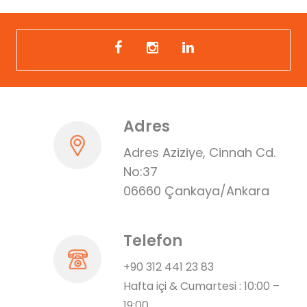
Adres
Adres Aziziye, Cinnah Cd.
No:37
06660 Çankaya/Ankara
Telefon
+90 312 441 23 83
Hafta içi & Cumartesi : 10:00 –
19:00