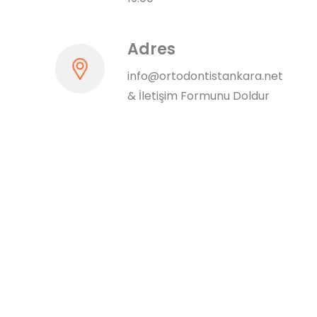
Adres
info@ortodontistankara.net
&
İletişim Formunu Doldur