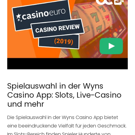
Spielauswahl in der Wyns
Casino App: Slots, Live-Casino
und mehr
Die Spielauswahl in der Wyns Casino App bietet
eine beeindruckende Vielfalt für jeden Geschmack.
Im Slots-Bereich finden Spieler Hunderte von