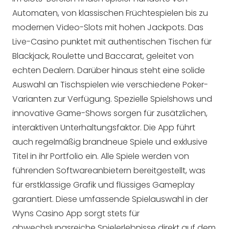
Automaten, von klassischen Früchtespielen bis zu
modernen Video-Slots mit hohen Jackpots. Das
Live-Casino punktet mit authentischen Tischen für
Blackjack, Roulette und Baccarat, geleitet von
echten Dealern. Darüber hinaus steht eine solide
Auswahl an Tischspielen wie verschiedene Poker-
Varianten zur Verfügung. Spezielle Spielshows und
innovative Game-Shows sorgen für zusätzlichen,
interaktiven Unterhaltungsfaktor. Die App führt
auch regelmäßig brandneue Spiele und exklusive
Titel in ihr Portfolio ein. Alle Spiele werden von
führenden Softwareanbietern bereitgestellt, was
für erstklassige Grafik und flüssiges Gameplay
garantiert. Diese umfassende Spielauswahl in der
Wyns Casino App sorgt stets für
abwechslungsreiche Spielerlebnisse direkt auf dem