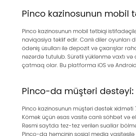
Pinco kazinosunun mobil tə
Pinco kazinosunun mobil tətbiqi istifadəçil
naviqasiya təklif edir. Canlı diler oyunla
ödəniş üsulları ilə depozit və çıxarışlar r
nəzərdə tutulub. Sürətli yüklənmə vaxtı və aş
çatmaq olar. Bu platforma iOS və Android ə
Pinco-da müştəri dəstəyi: Ə
Pinco kazinosunun müştəri dəstək xidməti 7
Kömək üçün əsas vasitə canlı söhbət və e
Rəsmi saytda tez-tez verilən suallar bölmə
Pinco-da həmçinin sosial media vasitəsil