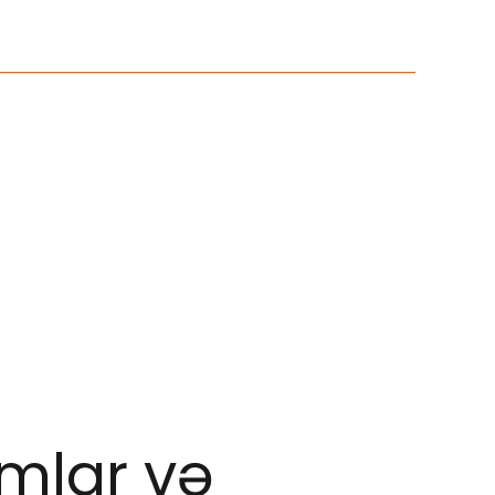
ımlar və