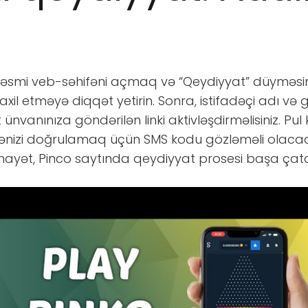
rəsmi veb-səhifəni açmaq və “Qeydiyyat” düyməsi
il etməyə diqqət yetirin. Sonra, istifadəçi adı və 
ünvanınıza göndərilən linki aktivləşdirməlisiniz. 
nömrənizi doğrulamaq üçün SMS kodu gözləməli ola
əhayət, Pinco saytında qeydiyyat prosesi başa çat