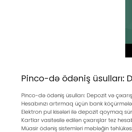
Pinco-də ödəniş üsulları: D
Pinco-də ödəniş üsulları: Depozit və çıxarış
Hesabınızı artırmaq üçün bank köçürmələrin
Elektron pul kisələri ilə depozit qoymaq sür
Kartlar vasitəsilə edilən çıxarışlar tez hesab
Müasir ödəniş sistemləri məbləğin təhlükəsi