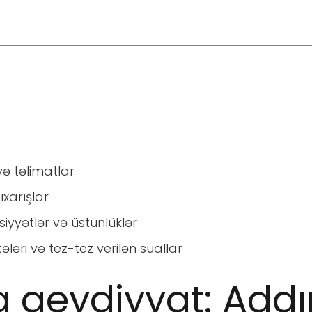
ə təlimatlar
ıxarışlar
iyyətlər və üstünlüklər
ləri və tez-tez verilən suallar
a qeydiyyat: Add