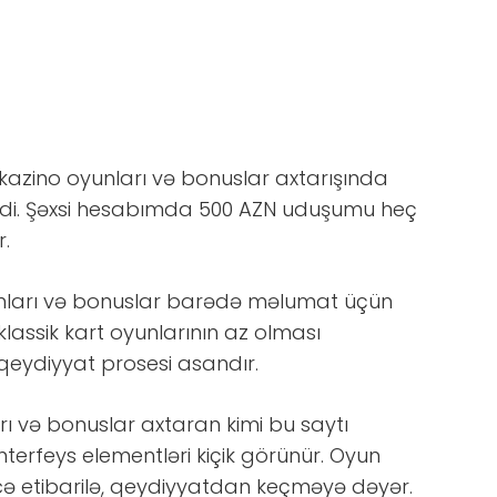
azino oyunları və bonuslar axtarışında
 etdi. Şəxsi hesabımda 500 AZN uduşumu heç
r.
unları və bonuslar barədə məlumat üçün
lassik kart oyunlarının az olması
 qeydiyyat prosesi asandır.
 və bonuslar axtaran kimi bu saytı
nterfeys elementləri kiçik görünür. Oyun
icə etibarilə, qeydiyyatdan keçməyə dəyər.