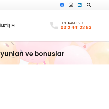
HIZLI RANDEVU
İLETİŞİM
0312 441 23 83
oyunları və bonuslar