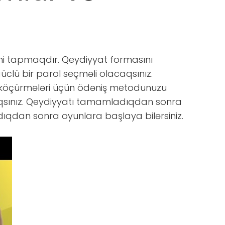
ni tapmaqdır. Qeydiyyat formasını
güclü bir parol seçməli olacaqsınız.
Pul köçürmələri üçün ödəniş metodunuzu
caqsınız. Qeydiyyatı tamamladıqdan sonra
dıqdan sonra oyunlara başlaya bilərsiniz.