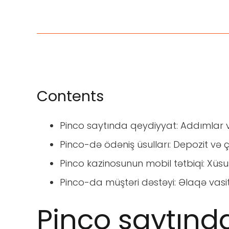
Contents
Pinco saytında qeydiyyat: Addımlar v
Pinco-də ödəniş üsulları: Depozit və ç
Pinco kazinosunun mobil tətbiqi: Xüsus
Pinco-da müştəri dəstəyi: Əlaqə vasitə
Pinco saytınd