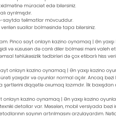
xidmətinə müraciət edə bilərsiniz.
lı ayrılmışdır.
veb-saytda təlimatlar mövcuddur.
verilən suallar bölməsində tapa bilərsiniz.
m. Pinco sayt onlayn kazino oynamaq | Ən yaxşı k
idi və xüsusən də canlı diler bölməsi məni valeh
 təhlükəsizlik tədbirləri də çox etibarlı hiss veri
 sayt onlayn kazino oynamaq | Ən yaxşı kazino oy
rəti yaxşıdır və oyunlar normal açılır. Ancaq bəzi k
 şərtlərini diqqətlə oxumaq lazımdır. İlk baxışdan
 onlayn kazino oynamaq | Ən yaxşı kazino oyunları
texniki detallar var. Məsələn, mobil versiyada bəzi i
odlarının sayının artırılmasını arzulayardım. Nət