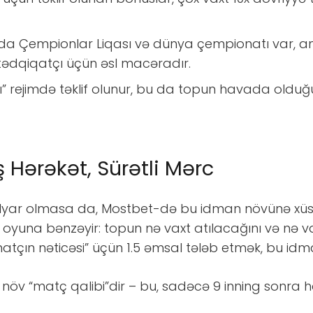
sında Çempionlar Liqası və dünya çempionatı var
 tədqiqatçı üçün əsl macəradır.
nlı” rejimdə təklif olunur, bu da topun havada ol
 Hərəkət, Sürətli Mərc
r olmasa da, Mostbet-də bu idman növünə xüsusi y
 oyuna bənzəyir: topun nə vaxt atılacağını və nə v
matçın nəticəsi” üçün 1.5 əmsal tələb etmək, bu id
 növ “matç qalibi”dir – bu, sadəcə 9 inning sonra 