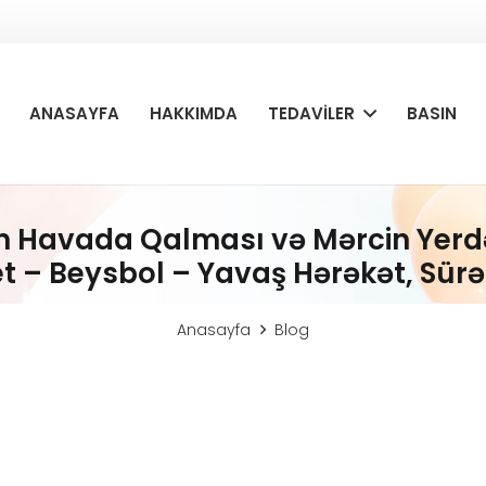
ANASAYFA
HAKKIMDA
TEDAVİLER
BASIN
n Havada Qalması və Mərcin Yerd
 – Beysbol – Yavaş Hərəkət, Sürə
Anasayfa
Blog