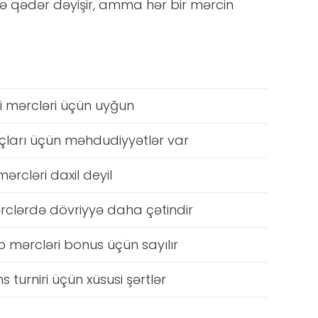
-ə qədər dəyişir, amma hər bir mərcin
bi mərcləri üçün uyğun
ları üçün məhdudiyyətlər var
mərcləri daxil deyil
rclərdə dövriyyə daha çətindir
 mərcləri bonus üçün sayılır
ns turniri üçün xüsusi şərtlər