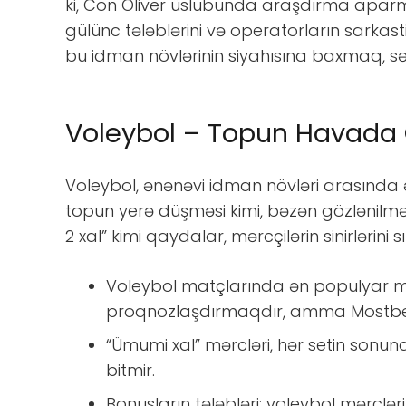
ki, Con Oliver üslubunda araşdırma aparma
gülünc tələblərini və operatorların sarka
bu idman növlərinin siyahısına baxmaq, 
Voleybol – Topun Havada 
Voleybol, ənənəvi idman növləri arasında ə
topun yerə düşməsi kimi, bəzən gözlənilmə
2 xal” kimi qaydalar, mərcçilərin sinirlərin
Voleybol matçlarında ən populyar mər
proqnozlaşdırmaqdır, amma Mostbet-d
“Ümumi xal” mərcləri, hər setin sonund
bitmir.
Bonusların tələbləri: voleybol mərclər