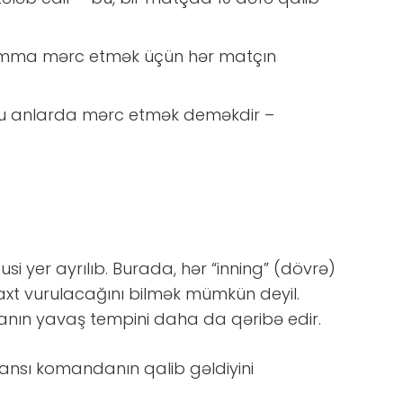
, amma mərc etmək üçün hər matçın
duğu anlarda mərc etmək deməkdir –
er ayrılıb. Burada, hər “inning” (dövrə)
axt vurulacağını bilmək mümkün deyil.
manın yavaş tempini daha da qəribə edir.
hansı komandanın qalib gəldiyini