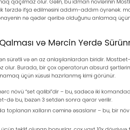
q qaçılmaz olur. Gəlin, bu idman növlərinin Mostb
stik tərzdə ifşa edilməsini addım-addım öyrənək.
mo
sənayenin nə qədər qəribə olduğunu anlamaq üçün 
Qalması və Mərcin Yerdə Sürün
n sürətli və ən az anlaşılanlardan biridir. Mostbet
z olur. Burada, bir çox operatorun absurd şərtlər
i sınamaq üçün xüsusi hazırlanmış kimi görünür.
c növü “set qalibi”dir – bu, sadəcə iki komandada
ə bu, bəzən 3 setdən sonra qərar verilir.
a toplanan xalların cəminə əsaslanır – bu, bir növ r
i üçün təklif olunan bonuslar, çox vaxt 10x dövriyyə