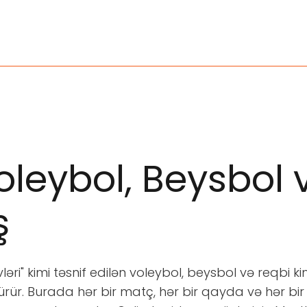
leybol, Beysbol 
ş
i" kimi təsnif edilən voleybol, beysbol və reqbi k
ür. Burada hər bir matç, hər bir qayda və hər bir mə