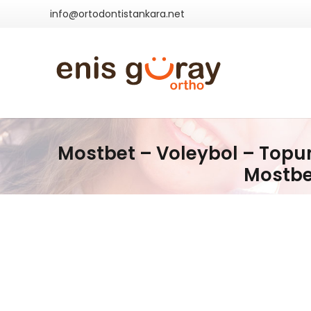
info@ortodontistankara.net
Mostbet – Voleybol – Topu
Mostbet