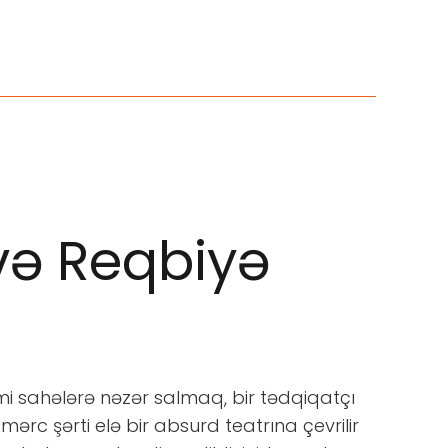
və Reqbiyə
imi sahələrə nəzər salmaq, bir tədqiqatçı
rc şərti elə bir absurd teatrına çevrilir