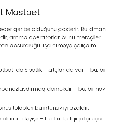
at Mostbet
ədər qəribə olduğunu göstərir. Bu idman
ikdir, amma operatorlar bunu mərcçilər
duran absurdluğu ifşa etməyə çalışdım.
stbet-də 5 setlik matçlar da var – bu, bir
proqnozlaşdırmaq deməkdir – bu, bir növ
s tələbləri bu intensivliyi azaldır.
olaraq dəyişir – bu, bir tədqiqatçı üçün