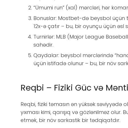
“Ümumi run” (xal) mərcləri, hər koma
Bonuslar: Mostbet-də beysbol üçün tə
12x-ə çatır – bu, bir oyunçu üçün əsl 
Turnirlər: MLB (Major League Baseball
sahədir.
Qaydalar: beysbol mərclərində “hand
üçün istifadə olunur – bu, bir növ sa
Reqbi – Fiziki Güc və Mənt
Reqbi, fiziki təmasın ən yüksək səviyyədə o
yıxması kimi, qarışıq və gözlənilməz olur. 
etmək, bir növ sarkastik bir tədqiqatdır.