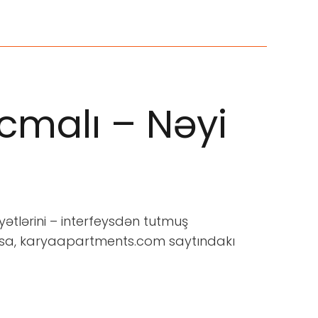
İcmalı – Nəyi
tlərini – interfeysdən tutmuş
rsa,
karyaapartments.com
saytındakı