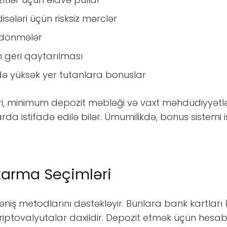
ələri üçün risksiz mərclər
z dönmələr
in geri qaytarılması
ndə yüksək yer tutanlara bonuslar
ri, minimum depozit məbləği və vaxt məhdudiyyətləri
rda istifadə edilə bilər. Ümumilikdə, bonus sistemi
xarma Seçimləri
ş metodlarını dəstəkləyir. Bunlara bank kartları (
 kriptovalyutalar daxildir. Depozit etmək üçün hesabı