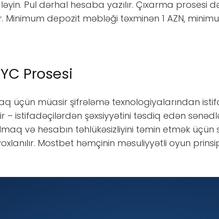
ləyin. Pul dərhal hesaba yazılır. Çıxarma prosesi d
ir. Minimum depozit məbləği təxminən 1 AZN, minimu
KYC Prosesi
aq üçün müasir şifrələmə texnologiyalarından isti
 – istifadəçilərdən şəxsiyyətini təsdiq edən sənədl
 almaq və hesabın təhlükəsizliyini təmin etmək üçün 
anılır. Mostbet həmçinin məsuliyyətli oyun prinsipləri