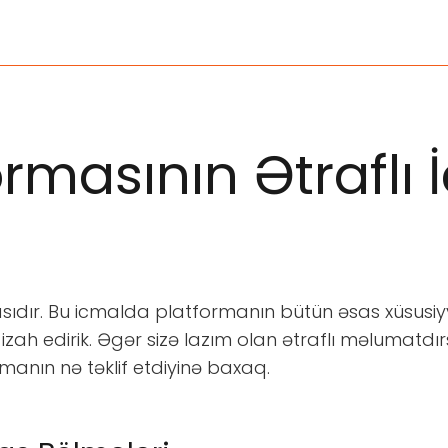
rmasının Ətraflı 
dır. Bu icmalda platformanın bütün əsas xüsusiyyə
izah edirik. Əgər sizə lazım olan ətraflı məlumatdı
rmanın nə təklif etdiyinə baxaq.