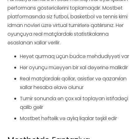
performans göstəricilərini toplamaqdır. Mostbet
platformasında siz futbol, basketbol və tennis kimi
idman növləri üzrə virtual turnirlərə qatılırsınız. Hər
oyunçuya real matçlardakı statistikalarına
əsaslanan xallar verilir.
Heyət qurmaq üçün büdcə məhdudiyyəti var
Hər oyunçu müəyyən bir xal dəyərinə malikdir
Real matçlardakı qollar, asistlər və qazanılan
xallar hesaba əlavə olunur
Turnir sonunda ən çox xal toplayan istifadəçi
qalib gəlir
Mostbet həftəlik və aylıq liqalar təşkil edir