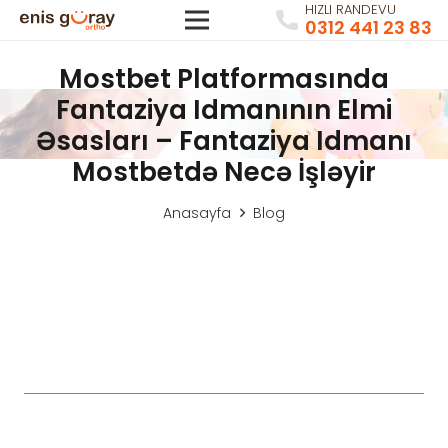
HIZLI RANDEVU
0312 441 23 83
Mostbet Platformasında
Fantaziya Idmanının Elmi
Əsasları – Fantaziya Idmanı
Mostbetdə Necə İşləyir
Anasayfa
Blog