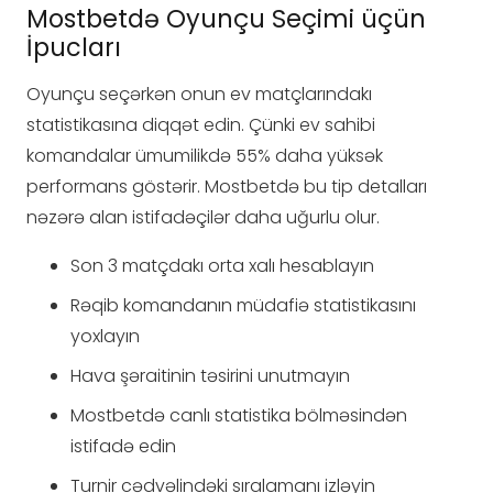
Mostbetdə Oyunçu Seçimi üçün
İpucları
Oyunçu seçərkən onun ev matçlarındakı
statistikasına diqqət edin. Çünki ev sahibi
komandalar ümumilikdə 55% daha yüksək
performans göstərir. Mostbetdə bu tip detalları
nəzərə alan istifadəçilər daha uğurlu olur.
Son 3 matçdakı orta xalı hesablayın
Rəqib komandanın müdafiə statistikasını
yoxlayın
Hava şəraitinin təsirini unutmayın
Mostbetdə canlı statistika bölməsindən
istifadə edin
Turnir cədvəlindəki sıralamanı izləyin