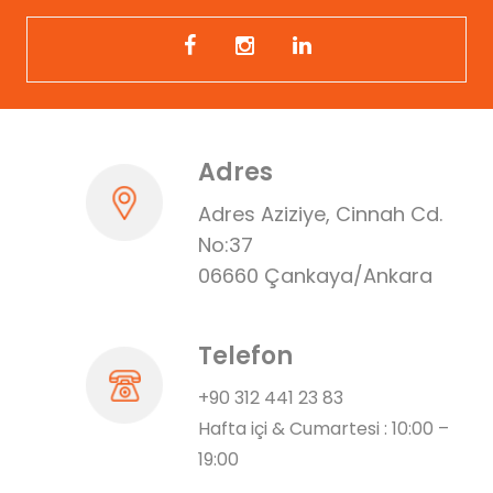
Adres
Adres Aziziye, Cinnah Cd.
No:37
06660 Çankaya/Ankara
Telefon
+90 312 441 23 83
Hafta içi & Cumartesi : 10:00 –
19:00