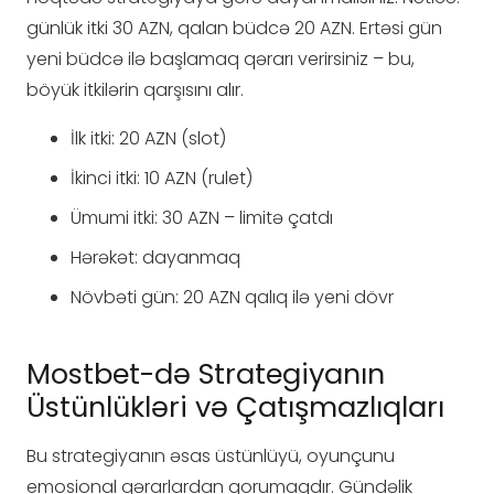
günlük itki 30 AZN, qalan büdcə 20 AZN. Ertəsi gün
yeni büdcə ilə başlamaq qərarı verirsiniz – bu,
böyük itkilərin qarşısını alır.
İlk itki: 20 AZN (slot)
İkinci itki: 10 AZN (rulet)
Ümumi itki: 30 AZN – limitə çatdı
Hərəkət: dayanmaq
Növbəti gün: 20 AZN qalıq ilə yeni dövr
Mostbet-də Strategiyanın
Üstünlükləri və Çatışmazlıqları
Bu strategiyanın əsas üstünlüyü, oyunçunu
emosional qərarlardan qorumaqdır. Gündəlik