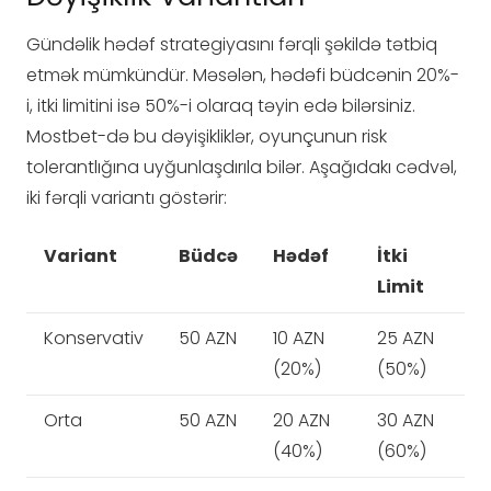
Gündəlik hədəf strategiyasını fərqli şəkildə tətbiq
etmək mümkündür. Məsələn, hədəfi büdcənin 20%-
i, itki limitini isə 50%-i olaraq təyin edə bilərsiniz.
Mostbet-də bu dəyişikliklər, oyunçunun risk
tolerantlığına uyğunlaşdırıla bilər. Aşağıdakı cədvəl,
iki fərqli variantı göstərir:
Variant
Büdcə
Hədəf
İtki
Limit
Konservativ
50 AZN
10 AZN
25 AZN
(20%)
(50%)
Orta
50 AZN
20 AZN
30 AZN
(40%)
(60%)