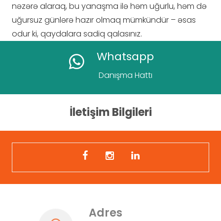
nəzərə alaraq, bu yanaşma ilə həm uğurlu, həm də
uğursuz günlərə hazır olmaq mümkündür – əsas
odur ki, qaydalara sadiq qalasınız.
Whatsapp
Danışma Hattı
İletişim Bilgileri
Adres