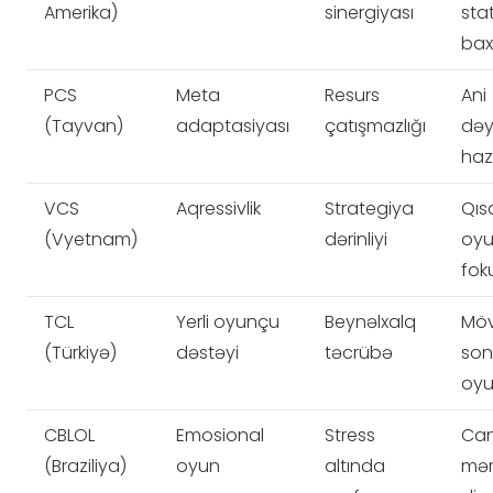
Amerika)
sinergiyası
stat
bax
PCS
Meta
Resurs
Ani
(Tayvan)
adaptasiyası
çatışmazlığı
dəyi
hazı
VCS
Aqressivlik
Strategiya
Qıs
(Vyetnam)
dərinliyi
oyu
fok
TCL
Yerli oyunçu
Beynəlxalq
Mö
(Türkiyə)
dəstəyi
təcrübə
so
oyun
CBLOL
Emosional
Stress
Can
(Braziliya)
oyun
altında
mər