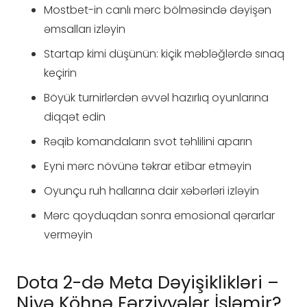
Mostbet-in canlı mərc bölməsində dəyişən
əmsalları izləyin
Startap kimi düşünün: kiçik məbləğlərdə sınaq
keçirin
Böyük turnirlərdən əvvəl hazırlıq oyunlarına
diqqət edin
Rəqib komandaların svot təhlilini aparın
Eyni mərc növünə təkrar etibar etməyin
Oyunçu ruh hallarına dair xəbərləri izləyin
Mərc qoyduqdan sonra emosional qərarlar
verməyin
Dota 2-də Meta Dəyişiklikləri –
Niyə Köhnə Fərziyyələr İşləmir?