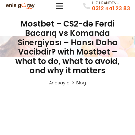
HIZLI RANDEVU
0312 441 23 83
Mostbet – CS2-də Fərdi
Bacarıq vs Komanda
Sinergiyası – Hansı Daha
Vacibdir? with Mostbet –
what to do, what to avoid,
and why it matters
Anasayfa
Blog