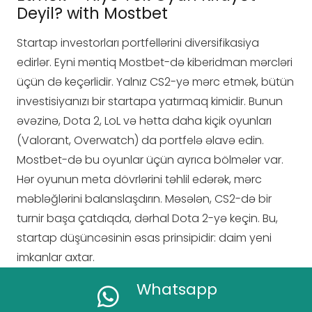
Deyil? with Mostbet
Startap investorları portfellərini diversifikasiya
edirlər. Eyni məntiq Mostbet-də kiberidman mərcləri
üçün də keçərlidir. Yalnız CS2-yə mərc etmək, bütün
investisiyanızı bir startapa yatırmaq kimidir. Bunun
əvəzinə, Dota 2, LoL və hətta daha kiçik oyunları
(Valorant, Overwatch) da portfelə əlavə edin.
Mostbet-də bu oyunlar üçün ayrıca bölmələr var.
Hər oyunun meta dövrlərini təhlil edərək, mərc
məbləğlərini balanslaşdırın. Məsələn, CS2-də bir
turnir başa çatdıqda, dərhal Dota 2-yə keçin. Bu,
startap düşüncəsinin əsas prinsipidir: daim yeni
imkanlar axtar.
Whatsapp