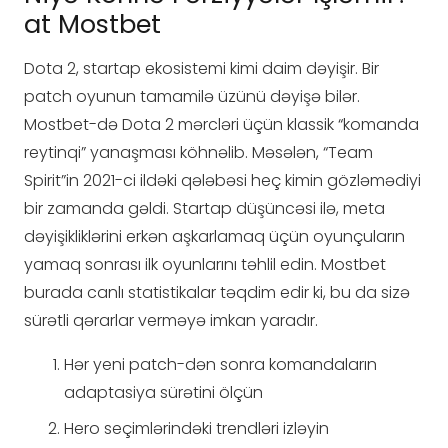
at Mostbet
Dota 2, startap ekosistemi kimi daim dəyişir. Bir
patch oyunun tamamilə üzünü dəyişə bilər.
Mostbet-də Dota 2 mərcləri üçün klassik “komanda
reytinqi” yanaşması köhnəlib. Məsələn, “Team
Spirit”in 2021-ci ildəki qələbəsi heç kimin gözləmədiyi
bir zamanda gəldi. Startap düşüncəsi ilə, meta
dəyişikliklərini erkən aşkarlamaq üçün oyunçuların
yamaq sonrası ilk oyunlarını təhlil edin. Mostbet
burada canlı statistikalar təqdim edir ki, bu da sizə
sürətli qərarlar verməyə imkan yaradır.
Hər yeni patch-dən sonra komandaların
adaptasiya sürətini ölçün
Hero seçimlərindəki trendləri izləyin