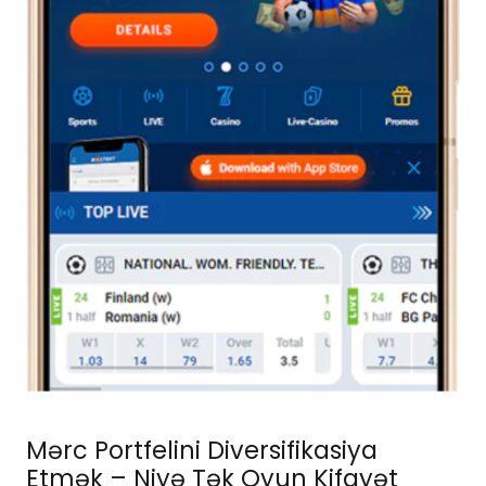
Mərc Portfelini Diversifikasiya
Etmək – Niyə Tək Oyun Kifayət