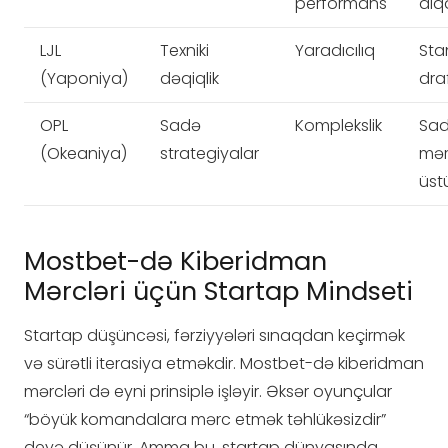
performans
diqq
LJL
Texniki
Yaradıcılıq
Sta
(Yaponiya)
dəqiqlik
dra
OPL
Sadə
Komplekslik
Sa
(Okeaniya)
strategiyalar
mər
üst
Mostbet-də Kiberidman
Mərcləri üçün Startap Mindseti
Startap düşüncəsi, fərziyyələri sınaqdan keçirmək
və sürətli iterasiya etməkdir. Mostbet-də kiberidman
mərcləri də eyni prinsiplə işləyir. Əksər oyunçular
“böyük komandalara mərc etmək təhlükəsizdir”
deyə düşünür. Amma bu, startap dünyasında