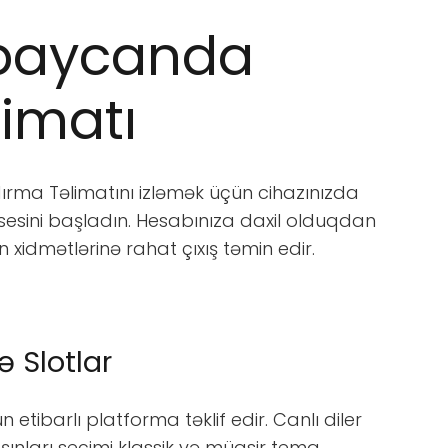
rbaycanda
imatı
rma Təlimatını izləmək üçün cihazınızda
esini başladın. Hesabınıza daxil olduqdan
idmətlərinə rahat çıxış təmin edir.
 Slotlar
ibarlı platforma təklif edir. Canlı diler
şınları seçimi klassik və müasir tema