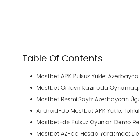
Table Of Contents
Mostbet APK Pulsuz Yukle: Azerbayc
Mostbet Onlayn Kazinoda Oynamaq: Ca
Mostbet Rəsmi Saytı: Azerbaycan Üçün 
Android-də Mostbet APK Yukle: Təhlü
Mostbet-də Pulsuz Oyunlar: Demo Re
Mostbet AZ-da Hesab Yaratmaq: Depoz