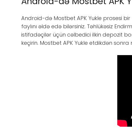
Android-də Mostbet APK Yu
Android-də Mostbet APK Yukle prosesi bir 
faylını əldə edə bilərsiniz. Təhlükəsiz End
istifadəçilər üçün cəlbedici ilkin depozit
keçirin. Mostbet APK Yukle etdikdən sonra