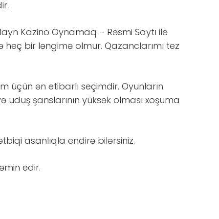
ir.
nlayn Kazino Oynamaq – Rəsmi Saytı ilə
ə heç bir ləngimə olmur. Qazanclarımı tez
üçün ən etibarlı seçimdir. Oyunların
ü və uduş şanslarının yüksək olması xoşuma
iqi asanlıqla endirə bilərsiniz.
əmin edir.