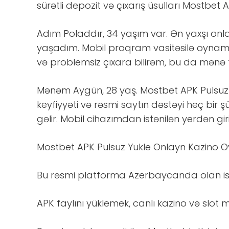
sürətli depozit və çıxarış üsulları Mostbet A
Adım Poladdır, 34 yaşım var. Ən yaxşı onl
yaşadım. Mobil proqram vasitəsilə oynamaq
və problemsiz çıxara bilirəm, bu da mənə t
Mənəm Aygün, 28 yaş. Mostbet APK Pulsuz 
keyfiyyəti və rəsmi saytın dəstəyi heç bir
gəlir. Mobil cihazımdan istənilən yerdən gi
Mostbet APK Pulsuz Yukle Onlayn Kazino Oyn
Bu rəsmi platforma Azerbaycanda olan istif
APK faylını yüklemek, canlı kazino və slot 