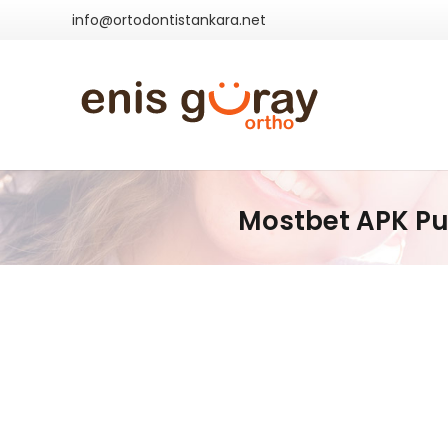
info@ortodontistankara.net
Mostbet APK Pu