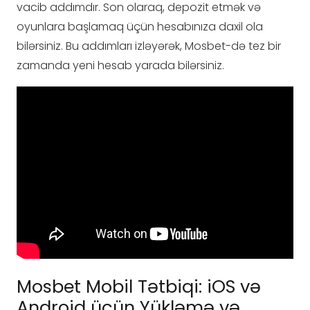
vacib addımdır. Son olaraq, depozit etmək və
oyunlara başlamaq üçün hesabınıza daxil ola
bilərsiniz. Bu addımları izləyərək, Mosbet-də tez bir
zamanda yeni hesab yarada bilərsiniz.
Mosbet Mobil Tətbiqi: iOS və
Android üçün Yükləmə və