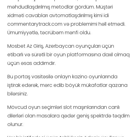
məhdudlaşdırılmış metodlar gördüm. Müştəri
xidməti cavabları avtomatlaşdırılmış kimi idi
commentarytrack.com
və problemimi həll etmədi.
Ümumiyyətlə, təcrübəm mənfi oldu.
Mosbet Az Giriş, Azerbaycan oyunçuları üçün
etibarlı və sürətli bir oyun platformasına daxil olmaq
üçün əsas addımdır.
Bu portaş vasitəsilə onlayn kazino oyunlarında
iştirak edərək, mərc edib böyük mükafatlar qazana
bilərsiniz.
Mövcud oyun seçimləri slot maşınlarından canlı
dilerləri olan masalara qədər geniş spektrdə təqdim
olunur.