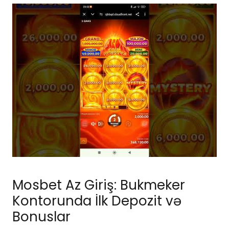
Mosbet Az Giriş: Bukmeker
Kontorunda İlk Depozit və
Bonuslar