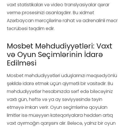
vaxt statistikaları və video translyasiyalar qərar
vermə prosesinizi asanlaşdırır. Bu xidmət
Azərbaycan mərcçilərinə rahat və adrenalinli məcr
təcrübəsi təqdim edir.
Mosbet Məhdudiyyətləri: Vaxt
və Oyun Seçimlərinin İdarə
Edilməsi
Mosbet məhdudiyyətləri uduşlarınızı məqsədyönlü
şəkildə idarə etmək üçün qiymətli bir vasitədir. Bu
məhdudiyyətlər hesabınızda sərf edə biləcəyiniz
vaxtı gün, həftə və ya ay səviyyəsində təyin
etməyə imkan verir. Oyun seçimlərinə qoyulan
limitlər isə müəyyən kateqoriyalara həddən artıq
vaxt ayırmağın qarşısını alır. Beləcə, yalnız bir oyun