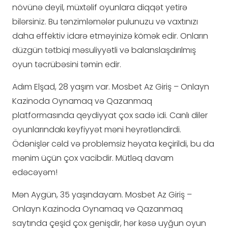
növünə deyil, müxtəlif oyunlara diqqət yetirə
bilərsiniz. Bu tənzimləmələr pulunuzu və vaxtınızı
daha effektiv idarə etməyinizə kömək edir. Onların
düzgün tətbiqi məsuliyyətli və balanslaşdırılmış
oyun təcrübəsini təmin edir.
Adım Elşad, 28 yaşım var. Mosbet Az Giriş – Onlayn
Kazinoda Oynamaq və Qazanmaq
platformasında qeydiyyat çox sadə idi. Canlı diler
oyunlarındakı keyfiyyət məni heyrətləndirdi.
Ödənişlər cəld və problemsiz həyata keçirildi, bu da
mənim üçün çox vacibdir. Mütləq davam
edəcəyəm!
Mən Aygün, 35 yaşındayam. Mosbet Az Giriş –
Onlayn Kazinoda Oynamaq və Qazanmaq
saytında çeşid çox genişdir, hər kəsə uyğun oyun