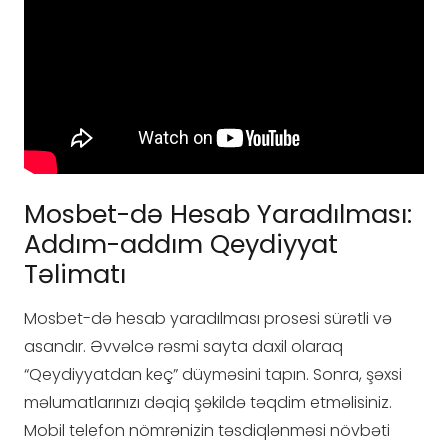
Mosbet-də Hesab Yaradılması:
Addım-addım Qeydiyyat
Təlimatı
Mosbet-də hesab yaradılması prosesi sürətli və
asandır. Əvvəlcə rəsmi sayta daxil olaraq
“Qeydiyyatdan keç” düyməsini tapın. Sonra, şəxsi
məlumatlarınızı dəqiq şəkildə təqdim etməlisiniz.
Mobil telefon nömrənizin təsdiqlənməsi növbəti