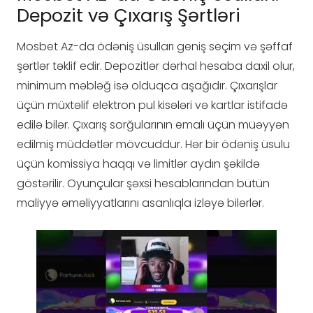
Depozit və Çıxarış Şərtləri
Mosbet Az-da ödəniş üsulları geniş seçim və şəffaf
şərtlər təklif edir. Depozitlər dərhal hesaba daxil olur,
minimum məbləğ isə olduqca aşağıdır. Çıxarışlar
üçün müxtəlif elektron pul kisələri və kartlar istifadə
edilə bilər. Çıxarış sorğularının emalı üçün müəyyən
edilmiş müddətlər mövcuddur. Hər bir ödəniş üsulu
üçün komissiya haqqı və limitlər aydın şəkildə
göstərilir. Oyunçular şəxsi hesablarından bütün
maliyyə əməliyyatlarını asanlıqla izləyə bilərlər.