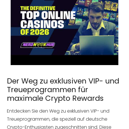
Der Weg zu exklusiven VIP- und
Treueprogrammen für
maximale Crypto Rewards
Entdecken Sie den Weg zu exklusiven VIP- und
Treueprogrammen, die speziell auf deutsche
Crypto-Enthusiasten zugeschnitten sind. Diese