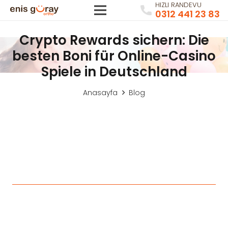
HIZLI RANDEVU
0312 441 23 83
Crypto Rewards sichern: Die
besten Boni für Online-Casino
Spiele in Deutschland
Anasayfa
Blog