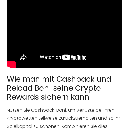
Wie man mit Cashback und
Reload Boni seine Crypto
Rewards sichern kann
Nutzen Sie Cashback-Boni, um Verluste bei Ihren
Kryptowetten teilweise zurückzuerhalten und so Ihr
Spielkapital zu schonen. Kombinieren Sie dies