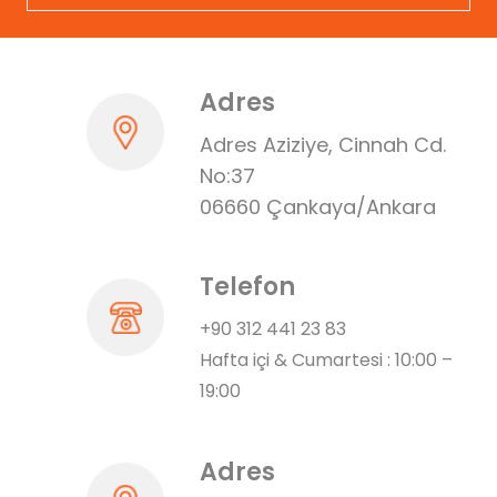
Adres
Adres Aziziye, Cinnah Cd.
No:37
06660 Çankaya/Ankara
Telefon
+90 312 441 23 83
Hafta içi & Cumartesi : 10:00 –
19:00
Adres