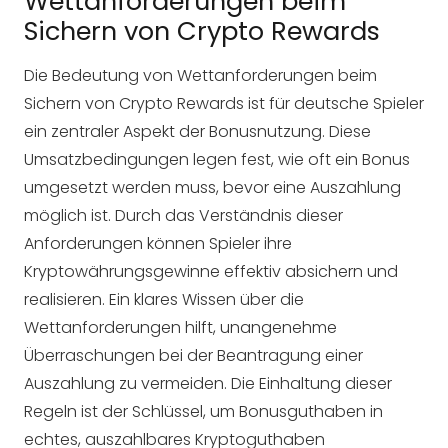
Wettanforderungen beim
Sichern von Crypto Rewards
Die Bedeutung von Wettanforderungen beim
Sichern von Crypto Rewards ist für deutsche Spieler
ein zentraler Aspekt der Bonusnutzung. Diese
Umsatzbedingungen legen fest, wie oft ein Bonus
umgesetzt werden muss, bevor eine Auszahlung
möglich ist. Durch das Verständnis dieser
Anforderungen können Spieler ihre
Kryptowährungsgewinne effektiv absichern und
realisieren. Ein klares Wissen über die
Wettanforderungen hilft, unangenehme
Überraschungen bei der Beantragung einer
Auszahlung zu vermeiden. Die Einhaltung dieser
Regeln ist der Schlüssel, um Bonusguthaben in
echtes, auszahlbares Kryptoguthaben