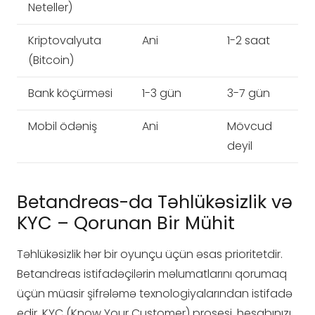
Neteller)
Kriptovalyuta
Ani
1-2 saat
(Bitcoin)
Bank köçürməsi
1-3 gün
3-7 gün
Mobil ödəniş
Ani
Mövcud
deyil
Betandreas-da Təhlükəsizlik və
KYC – Qorunan Bir Mühit
Təhlükəsizlik hər bir oyunçu üçün əsas prioritetdir.
Betandreas istifadəçilərin məlumatlarını qorumaq
üçün müasir şifrələmə texnologiyalarından istifadə
edir. KYC (Know Your Customer) prosesi, hesabınızı