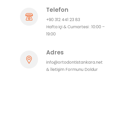
Telefon
+90 312 441 23 83
Hafta içi & Cumartesi : 10:00 –
19:00
Adres
info@ortodontistankara.net
&
İletişim Formunu Doldur