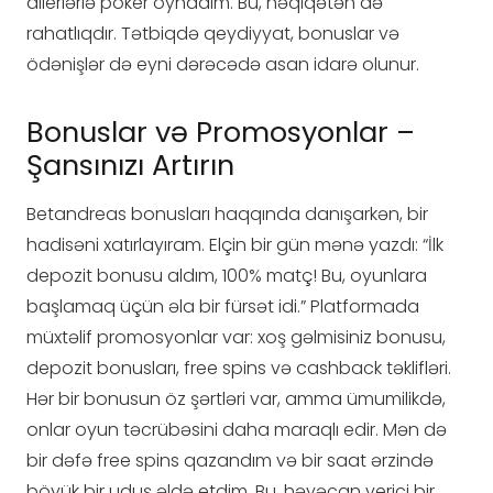
dilerlərlə poker oynadım. Bu, həqiqətən də
rahatlıqdır. Tətbiqdə qeydiyyat, bonuslar və
ödənişlər də eyni dərəcədə asan idarə olunur.
Bonuslar və Promosyonlar –
Şansınızı Artırın
Betandreas bonusları haqqında danışarkən, bir
hadisəni xatırlayıram. Elçin bir gün mənə yazdı: “İlk
depozit bonusu aldım, 100% matç! Bu, oyunlara
başlamaq üçün əla bir fürsət idi.” Platformada
müxtəlif promosyonlar var: xoş gəlmisiniz bonusu,
depozit bonusları, free spins və cashback təklifləri.
Hər bir bonusun öz şərtləri var, amma ümumilikdə,
onlar oyun təcrübəsini daha maraqlı edir. Mən də
bir dəfə free spins qazandım və bir saat ərzində
böyük bir uduş əldə etdim. Bu, həyəcan verici bir