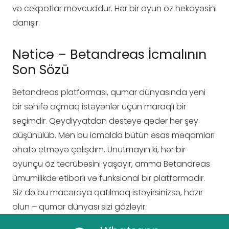
və cekpotlar mövcuddur. Hər bir oyun öz hekayəsini
danışır.
Nəticə – Betandreas İcmalının
Son Sözü
Betandreas platforması, qumar dünyasında yeni
bir səhifə açmaq istəyənlər üçün maraqlı bir
seçimdir. Qeydiyyatdan dəstəyə qədər hər şey
düşünülüb. Mən bu icmalda bütün əsas məqamları
əhatə etməyə çalışdım. Unutmayın ki, hər bir
oyunçu öz təcrübəsini yaşayır, amma Betandreas
ümumilikdə etibarlı və funksional bir platformadır.
Siz də bu macəraya qatılmaq istəyirsinizsə, hazır
olun – qumar dünyası sizi gözləyir.