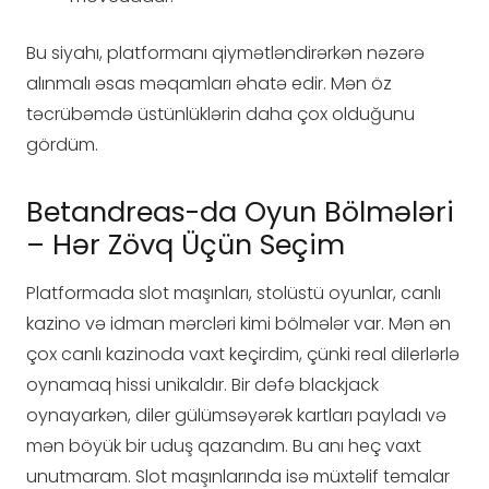
Bu siyahı, platformanı qiymətləndirərkən nəzərə
alınmalı əsas məqamları əhatə edir. Mən öz
təcrübəmdə üstünlüklərin daha çox olduğunu
gördüm.
Betandreas-da Oyun Bölmələri
– Hər Zövq Üçün Seçim
Platformada slot maşınları, stolüstü oyunlar, canlı
kazino və idman mərcləri kimi bölmələr var. Mən ən
çox canlı kazinoda vaxt keçirdim, çünki real dilerlərlə
oynamaq hissi unikaldır. Bir dəfə blackjack
oynayarkən, diler gülümsəyərək kartları payladı və
mən böyük bir uduş qazandım. Bu anı heç vaxt
unutmaram. Slot maşınlarında isə müxtəlif temalar