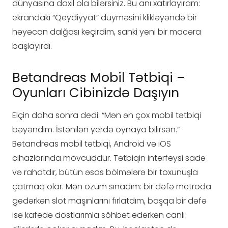
dünyasına daxil ola bilərsiniz. Bu anı xatırlayıram:
ekrandakı “Qeydiyyat” düyməsini klikləyəndə bir
həyəcan dalğası keçirdim, sanki yeni bir macəra
başlayırdı.
Betandreas Mobil Tətbiqi –
Oyunları Cibinizdə Daşıyın
Elçin daha sonra dedi: “Mən ən çox mobil tətbiqi
bəyəndim. İstənilən yerdə oynaya bilirsən.”
Betandreas mobil tətbiqi, Android və iOS
cihazlarında mövcuddur. Tətbiqin interfeysi sadə
və rahatdır, bütün əsas bölmələrə bir toxunuşla
çatmaq olar. Mən özüm sınadım: bir dəfə metroda
gedərkən slot maşınlarını fırlatdım, başqa bir dəfə
isə kafedə dostlarımla söhbət edərkən canlı