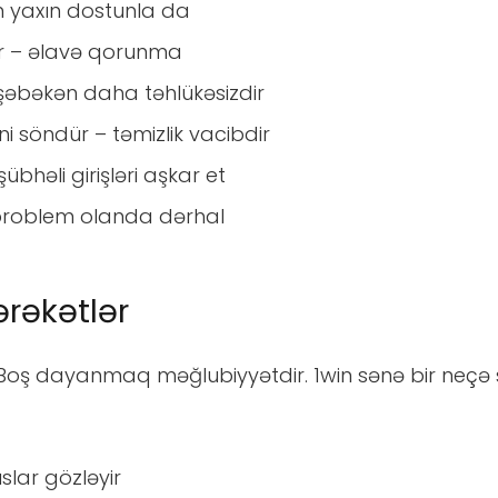
n yaxın dostunla da
şdir – əlavə qorunma
şəbəkən daha təhlükəsizdir
ni söndür – təmizlik vacibdir
bhəli girişləri aşkar et
 problem olanda dərhal
ərəkətlər
Boş dayanmaq məğlubiyyətdir. 1win sənə bir neçə se
lar gözləyir