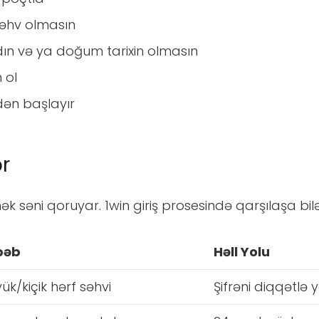
 səhv olmasın
adın və ya doğum tarixin olmasın
 ol
nidən başlayır
r
 səni qoruyar. 1win giriş prosesində qarşılaşa bil
bəb
Həll Yolu
ük/kiçik hərf səhvi
Şifrəni diqqətlə