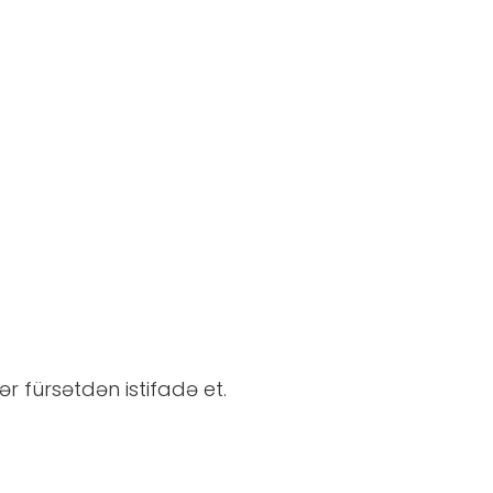
r fürsətdən istifadə et.