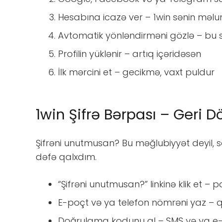
Hesabına icazə ver – 1win sənin məlum
Avtomatik yönləndirməni gözlə – bu s
Profilin yüklənir – artıq içəridəsən
İlk mərcini et – gecikmə, vaxt puldur
1win Şifrə Bərpası – Geri D
Şifrəni unutmusan? Bu məğlubiyyət deyil, s
dəfə qalxdım.
“Şifrəni unutmusan?” linkinə klik et – 
E-poçt və ya telefon nömrəni yaz – q
Doğrulama kodunu al – SMS və ya e