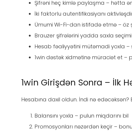
Şifrəni heç kimlə paylaşma – hətta ə
İki faktorlu autentifikasiyanı aktivlə
Ümumi Wi-Fi-dan istifadə etmə – öz 
Brauzer şifrələrini yadda saxla seçimi
Hesab fəaliyyətini mütəmadi yoxla – şü
1win dəstək xidmətinə müraciət et –
1win Girişdən Sonra – İlk H
Hesabına daxil oldun. İndi nə edəcəksən? 
Balansını yoxla – pulun miqdarını bil
Promosyonları nəzərdən keçir – bonus