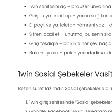
1win səhifəsini aç – brauzer ünvanına
Giriş düyməsini tap – yuxarı sağ künc
E-poçt və ya telefon nömrəni yaz – 
Şifrəni daxil et – unutma, bu sənin sila
Girişi təsdiqlə – bir kliklə hər şey başla
Balansı yoxla – pulun yerindədirsə, 
1win Sosial Şəbəkələr Vasit
Bəzən sürət lazımdır. Sosial şəbəkələrlə gi
1win giriş səhifəsində “Sosial şəbəkəl
Google, Facebook və ya Telegram se