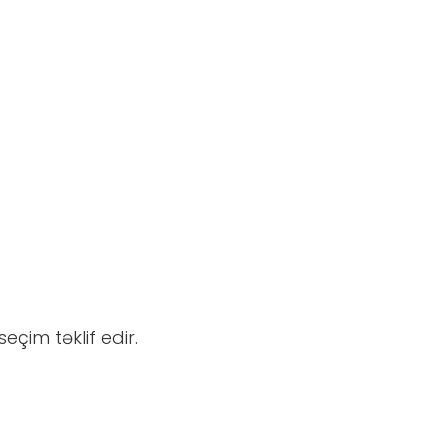
çim təklif edir.