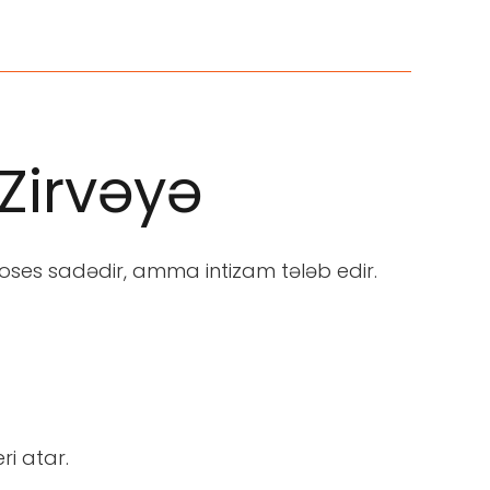
 Zirvəyə
roses sadədir, amma intizam tələb edir.
ri atar.