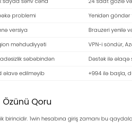
x sayda səhv cəhd
24 saat gözlə və
bəkə problemi
Yenidən göndər v
nə versiya
Brauzeri yenilə v
ion məhdudiyyəti
VPN-i söndür, A
ifadəsizlik səbəbindən
Dəstək ilə əlaqə
 əlavə edilməyib
+994 ilə başla,
 – Özünü Qoru
k birincidir. 1win hesabına giriş zamanı bu qaydal