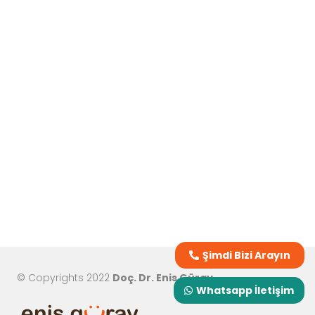
Şimdi Bizi Arayın
© Copyrights 2022
Doç. Dr. Enis Güray
Whatsapp İletişim