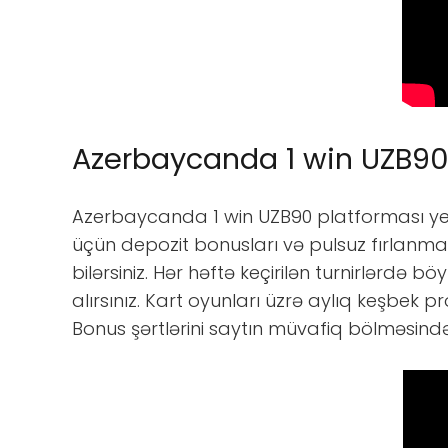
Azerbaycanda 1 win UZB90 
Azerbaycanda 1 win UZB90 platforması ye
üçün depozit bonusları və pulsuz fırlanma
bilərsiniz. Hər həftə keçirilən turnirlərdə 
alırsınız. Kart oyunları üzrə aylıq keşbek 
Bonus şərtlərini saytın müvafiq bölməsində