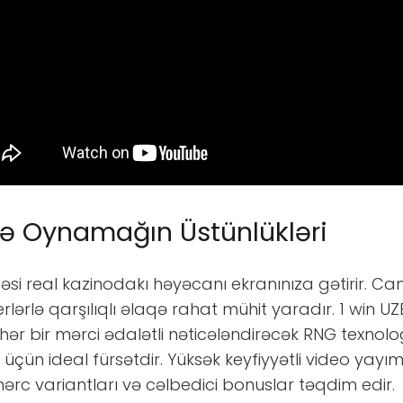
rlə Oynamağın Üstünlükləri
si real kazinodakı həyəcanı ekranınıza gətirir. Canl
erlərlə qarşılıqlı əlaqə rahat mühit yaradır. 1 win
im hər bir mərci ədalətli nəticələndirəcək RNG texnolo
n ideal fürsətdir. Yüksək keyfiyyətli video yayımı
ərc variantları və cəlbedici bonuslar təqdim edir.