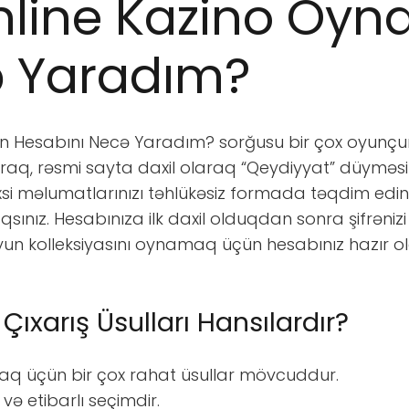
Online Kazino Oy
ə Yaradım?
n Hesabını Necə Yaradım? sorğusu bir çox oyunçu
laraq, rəsmi sayta daxil olaraq “Qeydiyyat” düyməsi
əxsi məlumatlarınızı təhlükəsiz formada təqdim edi
sınız. Hesabınıza ilk daxil olduqdan sonra şifrəni
yun kolleksiyasını oynamaq üçün hesabınız hazır o
ıxarış Üsulları Hansılardır?
q üçün bir çox rahat üsullar mövcuddur.
və etibarlı seçimdir.