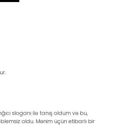
ur.
cı sloganı ilə tanış oldum və bu,
blemsiz oldu. Mənim üçün etibarlı bir