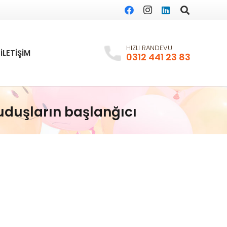
HIZLI RANDEVU
İLETİŞİM
0312 441 23 83
duşların başlanğıcı