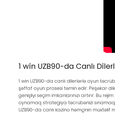
1 win UZB90-da Canlı Dile
1 win UZB90-da canlı dilerlərlə oyun təcrübə
şəffaf oyun prosesi təmin edir. Peşəkar dil
genişliyi seçim imkanlarınızı artırır. Bu rej
oynamaq strategiya təcrübənizi sınamaq üçü
UZB90-da canlı kazino həmçinin müxtəlif m