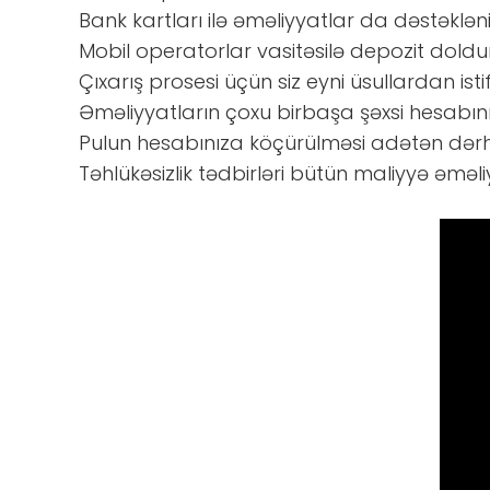
Bank kartları ilə əməliyyatlar da dəstəkləni
Mobil operatorlar vasitəsilə depozit do
Çıxarış prosesi üçün siz eyni üsullardan isti
Əməliyyatların çoxu birbaşa şəxsi hesabını
Pulun hesabınıza köçürülməsi adətən dərhal
Təhlükəsizlik tədbirləri bütün maliyyə əməli