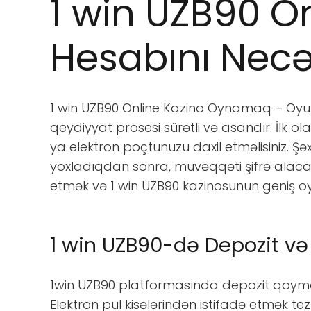
1 win UZB90 
Hesabını Nec
1 win UZB90 Online Kazino Oynamaq – Oyu
qeydiyyat prosesi sürətli və asandır. İlk o
ya elektron poçtunuzu daxil etməlisiniz. Ş
yoxladıqdan sonra, müvəqqəti şifrə alacaq
etmək və 1 win UZB90 kazinosunun geniş o
1 win UZB90-də Depozit və Ç
1win UZB90 platformasında depozit qoyma
Elektron pul kisələrindən istifadə etmək tez 